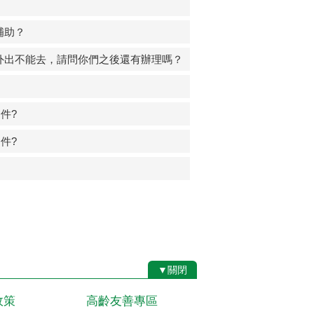
補助？
外出不能去，請問你們之後還有辦理嗎？
件?
件?
▼關閉
政策
高齡友善專區