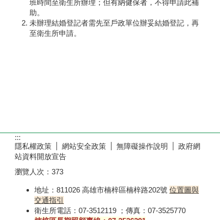
班時間至衛生所辦理；但有納健保者，不得申請此補
助。
未辦理結婚登記者需先至戶政單位辦妥結婚登記，再
至衛生所申請。
:::
隱私權政策
網站安全政策
無障礙操作說明
政府網
站資料開放宣告
瀏覽人次：
373
地址：811026 高雄市楠梓區楠梓路202號
位置圖與
交通指引
衛生所電話：07-3512119 ；傳真：07-3525770