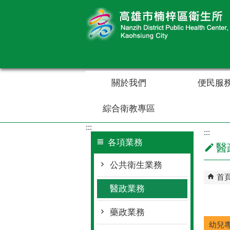
跳到主要內容區塊
關於我們
便民服
綜合衛教專區
:::
:::
各項業務
醫
公共衛生業務
首
醫政業務
藥政業務
幼兒