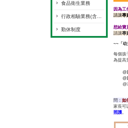
食品衛生業務
因為工
請讓
專
行政相驗業務(含開立死亡證明書)
想給寶
勤休制度
請讓
專
~~「
每個孩
為提高
@
@
@若有
問：
如
家長可
照護
。