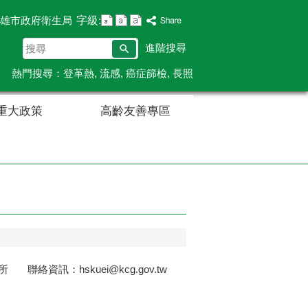
字級:
雄市政府衛生局
搜
進階搜尋
尋
熱門搜尋：
登革熱
流感
癌症篩檢
長照
重大政策
高齡友善專區
絡資訊：hskuei@kcg.gov.tw