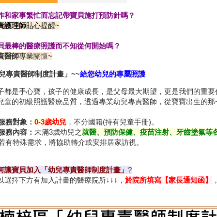
作和家事繁忙而忘記帶寶貝施打預防針嗎？
責護理師
貼心提醒~
貝最棒的醫療照護而不知從何開始嗎？
責醫師
專業關懷~
幼兒專責醫師制度計畫」~~
給您幼兒的專屬照護
子都是手心寶，孩子的健康成長，是父母最大期望，更是我們的重要
兒童的初級照護醫療品質，透過專業幼兒專責醫師，從寶寶出生的那
服務對象：
0-3歲幼兒
，不分國籍(持有兒童手冊)。
服務內容：
未滿3歲幼兒之
就醫、預防保健、疫苗注射、牙齒塗氟等
特殊需求，將協助轉介或安排居家訪視。
何讓寶貝加入「幼兒專責醫師制度計畫」
?
以選擇下方有加入計畫的醫療院所↓↓↓，
於院所
填寫【家長
通知函】