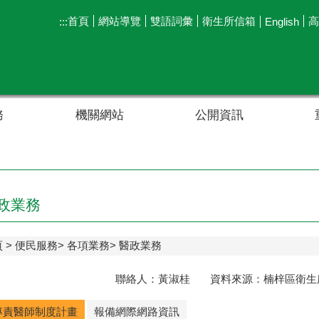
首頁
網站導覽
雙語詞彙
衛生所信箱
高
:::
English
務
機關網站
公開資訊
政業務
頁
便民服務
各項業務
醫政業務
聯絡人：黃淑桂 資料來源：楠梓區衛生所 聯
專責醫師制度計畫
報備網際網路資訊